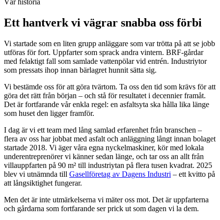
Vår historia
Ett hantverk vi vägrar snabba oss förbi
Vi startade som en liten grupp anläggare som var trötta på att se jobb
utföras för fort. Uppfarter som sprack andra vintern. BRF-gårdar
med felaktigt fall som samlade vattenpölar vid entrén. Industriytor
som pressats ihop innan bärlagret hunnit sätta sig.
Vi bestämde oss för att göra tvärtom. Ta oss den tid som krävs för att
göra det rätt från början – och stå för resultatet i decennier framåt.
Det är fortfarande vår enkla regel: en asfaltsyta ska hålla lika länge
som huset den ligger framför.
I dag är vi ett team med lång samlad erfarenhet från branschen –
flera av oss har jobbat med asfalt och anläggning långt innan bolaget
startade 2018. Vi äger våra egna nyckelmaskiner, kör med lokala
underentreprenörer vi känner sedan länge, och tar oss an allt från
villauppfarten på 90 m² till industriytan på flera tusen kvadrat. 2025
blev vi utnämnda till
Gasellföretag av Dagens Industri
– ett kvitto på
att långsiktighet fungerar.
Men det är inte utmärkelserna vi mäter oss mot. Det är uppfarterna
och gårdarna som fortfarande ser prick ut som dagen vi la dem.