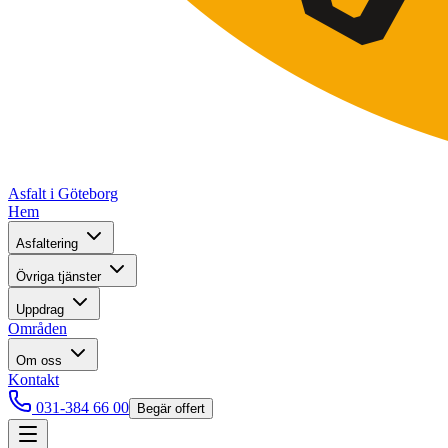
Asfalt i Göteborg
Hem
Asfaltering
Övriga tjänster
Uppdrag
Områden
Om oss
Kontakt
031-384 66 00
Begär offert