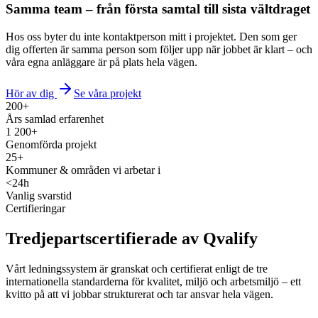
Samma team – från första samtal till sista vältdraget
Hos oss byter du inte kontaktperson mitt i projektet. Den som ger
dig offerten är samma person som följer upp när jobbet är klart – och
våra egna anläggare är på plats hela vägen.
Hör av dig
Se våra projekt
200+
Års samlad erfarenhet
1 200+
Genomförda projekt
25+
Kommuner & områden vi arbetar i
<24h
Vanlig svarstid
Certifieringar
Tredjepartscertifierade av Qvalify
Vårt lednings­system är granskat och certifierat enligt de tre
internationella standarderna för kvalitet, miljö och arbetsmiljö – ett
kvitto på att vi jobbar strukturerat och tar ansvar hela vägen.