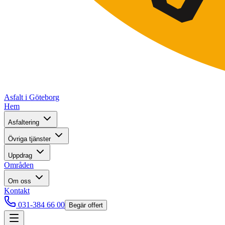
Asfalt i Göteborg
Hem
Asfaltering
Övriga tjänster
Uppdrag
Områden
Om oss
Kontakt
031-384 66 00
Begär offert