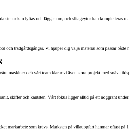
lda stenar kan lyftas och läggas om, och slitageytor kan kompletteras uta
, pool och trädgårdsgångar. Vi hjälper dig välja material som passar både 
g
d våra maskiner och vårt team klarar vi även stora projekt med snäva tid
ranit, skiffer och kantsten. Vårt fokus ligger alltid på ett noggrant under
ycket markarbete som krävs. Marksten på villauppfart hamnar oftast på 1