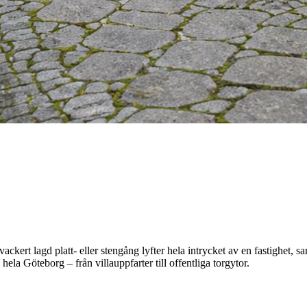
ckert lagd platt- eller stengång lyfter hela intrycket av en fastighet, 
i hela Göteborg – från villauppfarter till offentliga torgytor.