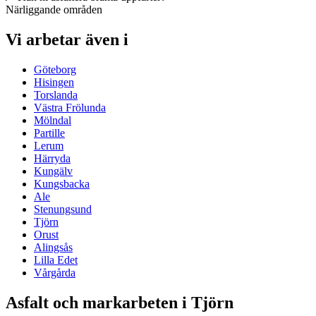
Närliggande områden
Vi arbetar även i
Göteborg
Hisingen
Torslanda
Västra Frölunda
Mölndal
Partille
Lerum
Härryda
Kungälv
Kungsbacka
Ale
Stenungsund
Tjörn
Orust
Alingsås
Lilla Edet
Vårgårda
Asfalt och markarbeten i Tjörn