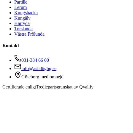
Partille
Lerum
Kungsbacka
Kungälv
Härryda
Torslanda
Västra Frölunda
Kontakt
031-384 66 00
info@asfaltigbg.se
Göteborg med omnejd
Certifierade enligt
Tredjepartsgranskat av Qvalify