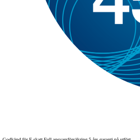
Godkänd för F-skatt
Full ansvarsförsäkring
5 års garanti på utfört