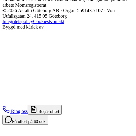
arbete
Momsregistrerat
©
2026
Asfalt i Göteborg AB · Org.nr 559143-7107 · Von
Utfallsgatan 24, 415 05 Göteborg
Integritetspolicy
Cookies
Kontakt
Byggd med kärlek av
Ring oss
Begär offert
Få offert på 60 sek