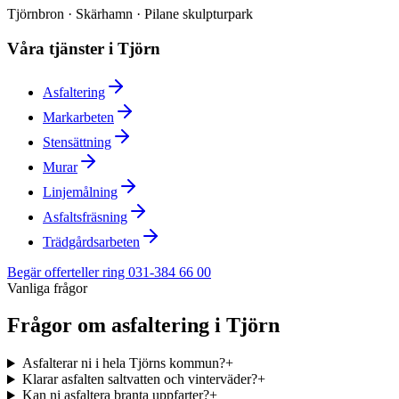
Tjörnbron · Skärhamn · Pilane skulpturpark
Våra tjänster i
Tjörn
Asfaltering
Markarbeten
Stensättning
Murar
Linjemålning
Asfaltsfräsning
Trädgårdsarbeten
Begär offert
eller ring 031-384 66 00
Vanliga frågor
Frågor om asfaltering i
Tjörn
Asfalterar ni i hela Tjörns kommun?
+
Klarar asfalten saltvatten och vinterväder?
+
Kan ni asfaltera branta uppfarter?
+