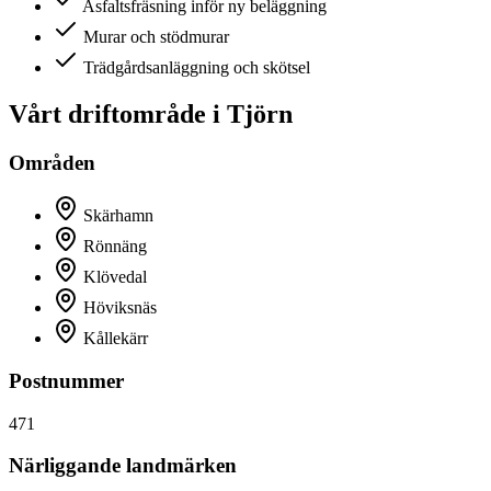
Asfaltsfräsning inför ny beläggning
Murar och stödmurar
Trädgårdsanläggning och skötsel
Vårt driftområde i
Tjörn
Områden
Skärhamn
Rönnäng
Klövedal
Höviksnäs
Kållekärr
Postnummer
471
Närliggande landmärken