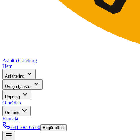
Asfalt i Göteborg
Hem
Asfaltering
Övriga tjänster
Uppdrag
Områden
Om oss
Kontakt
031-384 66 00
Begär offert